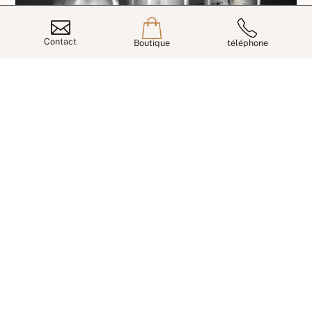

Contact
Boutique
téléphone
Pour quels établissements ?
L’accès à la marque passe par une demande auprès
de Follow Hair, avec étude du projet et possibilité
d’exclusivité sur l’utilisation et la vente des produits
selon le profil de l’établissement et sa zone.
SALON DE COIFFURE
Balmain Hair permet de structurer une
offre haut de gamme autour du soin, du