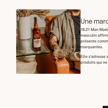
Une marq
18.21 Man Made 
masculin affirm
présente comme 
marquantes.
Elle s’adresse 
produits qui ne