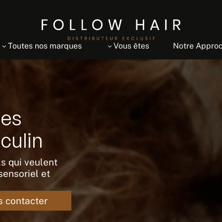
Toutes nos marques
Vous êtes
Notre Appro
3
3
les
culin
s qui veulent
ensoriel et
 contacter