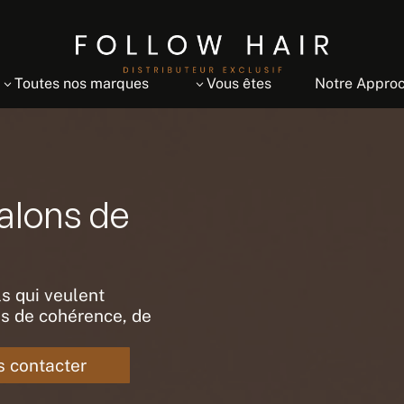
Toutes nos marques
Vous êtes
Notre Appro
3
3
alons de
s qui veulent
s de cohérence, de
 contacter